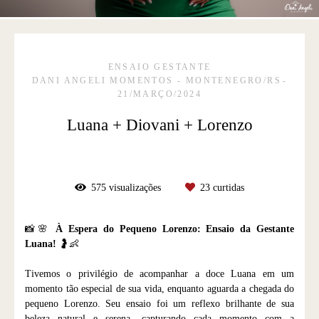
ENSAIO GESTANTE
DANI ANGELI MOMENTOS - MONTENEGRO/RS
21/MARÇO/2024
Luana + Diovani + Lorenzo
575
visualizações
23
curtidas
📸🌸
À Espera do Pequeno Lorenzo: Ensaio da Gestante
Luana!
🤰👶
Tivemos o privilégio de acompanhar a doce Luana em um
momento tão especial de sua vida, enquanto aguarda a chegada do
pequeno Lorenzo. Seu ensaio foi um reflexo brilhante de sua
beleza natural e serena, capturando cada momento com a